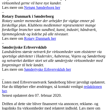
virksomhed gerne vil have nye kunder.
Læs mere om
Netsøg Sønderborg her
–
Rotary Danmark i Sønderborg
Rotary samler mennesker der arbejder for vigtige emner på
forskellige plan. Klubbens medlemmer repræsenterer mange
forskellige brancher som sundhed, kunst, industri, håndværk,
hjemmegående og ledelse på alle niveauer.
Læs mere om
Rotary Danmark her
–
Sønderjyske Erhvervsklub
Landsdelens største netværk for virksomheder som eksisterer via
sportslige aktiviteter i Haderslev, Aabenraa, Vojens og Sønderborg
og netværket dækker stort set alle sønderjyske virksomheder med
forgreninger til hele landet.
Læs mere om
Sønderjyske Erhvervsklub her
_
Listen med Erhvervsnetværk Sønderborg bliver jævnligt opdateret.
Har du tilføjelser eller ændringer, så kontakt venligst
redaktionen
her
.
Senest opdateret den 07. februar 2020.
Driften af dette site bliver finanseret via annoncer, reklame- og
logolinks fra virksomheder med relateret indhold. Læs mere om