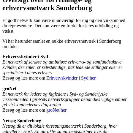
erhvervsnetværk Sønderborg
Et godt netværk kan være uundværligt for dig og den virksomhed
du repræsentere. Det kan være en fordel for jeres udvikling og
vækst.
Vi har herunder samlet en række erhvervsnetværk i Sønderborg
området:
Erhvervskvinder i Syd
Et netværk af seriøse og ambitiøse erhvervs- og samfundsaktive
kvinder, der enten er selvstændige, har ledende stillinger eller er
specialister i deres erhverv
Besøg og læs mere om
Erhvervskvinder i Syd her
–
groNet
Et netværk for ledere og fagledere i Syd- og Sønderjyske
virksomheder. I groNets netværksgrupper behandles vigtige emner
på virksomhedernes dagsorden.
Besøg og læs mere om
groNet her
–
Netsøg Sønderborg
Netsøg.dk er dit lokale forretningsnetværk i Sønderborg, hvor
udbyttet er stort. En attraktiv samarbejdspartner hvis din