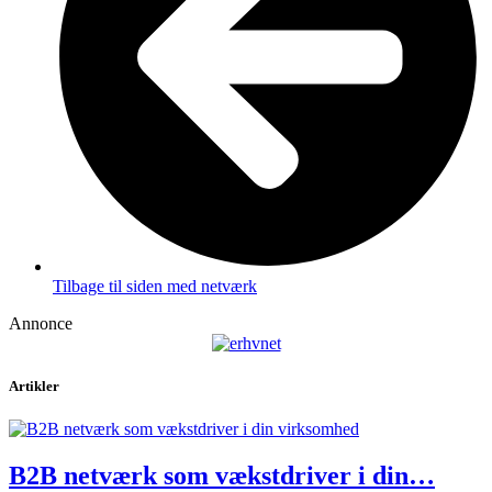
Tilbage til siden med netværk
Annonce
Artikler
B2B netværk som vækstdriver i din…