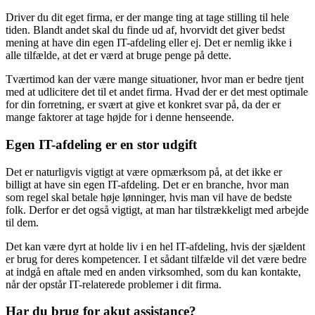
Driver du dit eget firma, er der mange ting at tage stilling til hele
tiden. Blandt andet skal du finde ud af, hvorvidt det giver bedst
mening at have din egen IT-afdeling eller ej. Det er nemlig ikke i
alle tilfælde, at det er værd at bruge penge på dette.
Tværtimod kan der være mange situationer, hvor man er bedre tjent
med at udlicitere det til et andet firma. Hvad der er det mest optimale
for din forretning, er svært at give et konkret svar på, da der er
mange faktorer at tage højde for i denne henseende.
Egen IT-afdeling er en stor udgift
Det er naturligvis vigtigt at være opmærksom på, at det ikke er
billigt at have sin egen IT-afdeling. Det er en branche, hvor man
som regel skal betale høje lønninger, hvis man vil have de bedste
folk. Derfor er det også vigtigt, at man har tilstrækkeligt med arbejde
til dem.
Det kan være dyrt at holde liv i en hel IT-afdeling, hvis der sjældent
er brug for deres kompetencer. I et sådant tilfælde vil det være bedre
at indgå en aftale med en anden virksomhed, som du kan kontakte,
når der opstår IT-relaterede problemer i dit firma.
Har du brug for akut assistance?