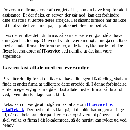
Driver du et firma, der er afhængigt af IT, kan du have brug for akut
assistance. Er der f.eks. en server, der går ned, kan det forhindre
dine ansatte i at udføre deres arbejde. I et sådant tilfælde har du ikke
tid til at vente flere timer på, at problemet bliver udbedret.
Hvis det er tilfældet i dit firma, så kan det være en god idé at have
din egen IT-afdeling. Omvendt vil det være muligt at indgå en aftale
med et andet firma, der forudsætter, at de kan rykke hurtigt ud. De
fleste leverandører af IT-service ved nemlig, at det kan være
afgørende.
Lav en fast aftale med en leverandør
Beslutter du dig for, at du ikke vil have din egen IT-afdeling, skal du
finde et andet firma at udlicitere dette arbejde til. I denne forbindelse
er det meget vigtigt at indgå en fast aftale med et firma, så du altid
ved, hvem du skal tage kontakt til.
F.eks. kan du vælge at indgå en fast aftale om
IT service hos
GladTeknik
. Dermed er du sikker på, at du altid har nogen at ringe
til, når det hele brænder på. Her er det også værd at påpege, at du
skal vælge et firma i dit lokalområde, så de hurtigt kan rykke ud ved
behov.