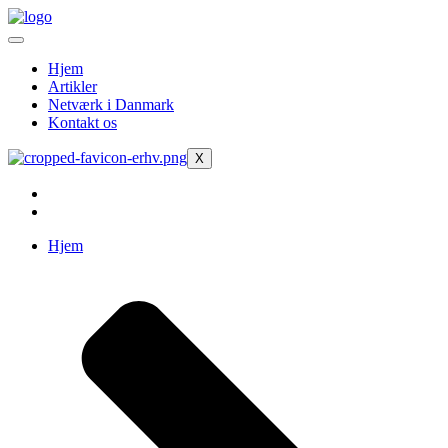
Videre
til
indhold
Hjem
Artikler
Netværk i Danmark
Kontakt os
X
Hjem