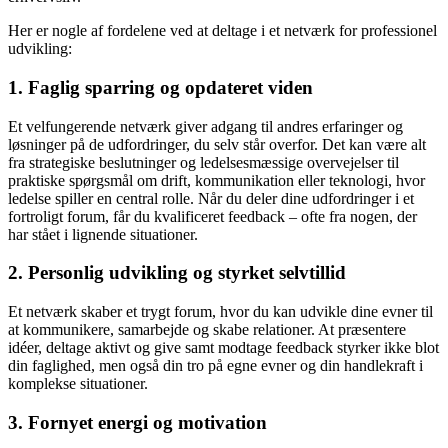
Her er nogle af fordelene ved at deltage i et netværk for professionel
udvikling:
1. Faglig sparring og opdateret viden
Et velfungerende netværk giver adgang til andres erfaringer og
løsninger på de udfordringer, du selv står overfor. Det kan være alt
fra strategiske beslutninger og ledelsesmæssige overvejelser til
praktiske spørgsmål om drift, kommunikation eller teknologi, hvor
ledelse spiller en central rolle. Når du deler dine udfordringer i et
fortroligt forum, får du kvalificeret feedback – ofte fra nogen, der
har stået i lignende situationer.
2. Personlig udvikling og styrket selvtillid
Et netværk skaber et trygt forum, hvor du kan udvikle dine evner til
at kommunikere, samarbejde og skabe relationer. At præsentere
idéer, deltage aktivt og give samt modtage feedback styrker ikke blot
din faglighed, men også din tro på egne evner og din handlekraft i
komplekse situationer.
3. Fornyet energi og motivation