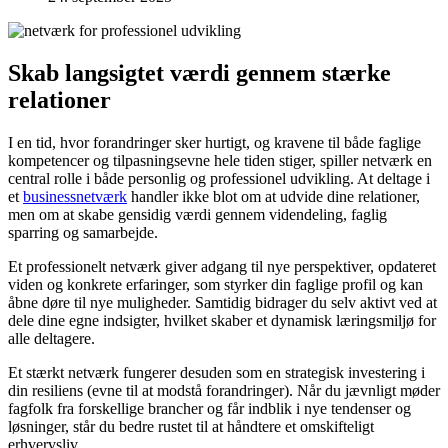
Skab langsigtet værdi gennem stærke
relationer
I en tid, hvor forandringer sker hurtigt, og kravene til både faglige
kompetencer og tilpasningsevne hele tiden stiger, spiller netværk en
central rolle i både personlig og professionel udvikling. At deltage i
et
businessnetværk
handler ikke blot om at udvide dine relationer,
men om at skabe gensidig værdi gennem videndeling, faglig
sparring og samarbejde.
Et professionelt netværk giver adgang til nye perspektiver, opdateret
viden og konkrete erfaringer, som styrker din faglige profil og kan
åbne døre til nye muligheder. Samtidig bidrager du selv aktivt ved at
dele dine egne indsigter, hvilket skaber et dynamisk læringsmiljø for
alle deltagere.
Et stærkt netværk fungerer desuden som en strategisk investering i
din resiliens (evne til at modstå forandringer). Når du jævnligt møder
fagfolk fra forskellige brancher og får indblik i nye tendenser og
løsninger, står du bedre rustet til at håndtere et omskifteligt
erhvervsliv.