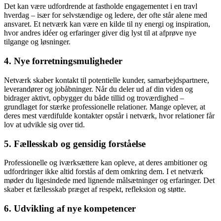
Det kan være udfordrende at fastholde engagementet i en travl
hverdag – især for selvstændige og ledere, der ofte står alene med
ansvaret. Et netværk kan være en kilde til ny energi og inspiration,
hvor andres idéer og erfaringer giver dig lyst til at afprøve nye
tilgange og løsninger.
4. Nye forretningsmuligheder
Netværk skaber kontakt til potentielle kunder, samarbejdspartnere,
leverandører og jobåbninger. Når du deler ud af din viden og
bidrager aktivt, opbygger du både tillid og troværdighed –
grundlaget for stærke professionelle relationer. Mange oplever, at
deres mest værdifulde kontakter opstår i netværk, hvor relationer får
lov at udvikle sig over tid.
5. Fællesskab og gensidig forståelse
Professionelle og iværksættere kan opleve, at deres ambitioner og
udfordringer ikke altid forstås af dem omkring dem. I et netværk
møder du ligesindede med lignende målsætninger og erfaringer. Det
skaber et fællesskab præget af respekt, refleksion og støtte.
6. Udvikling af nye kompetencer